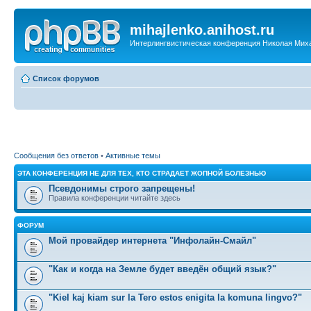
mihajlenko.anihost.ru
Интерлингвистическая конференция Николая Мих
Список форумов
Сообщения без ответов
•
Активные темы
ЭТА КОНФЕРЕНЦИЯ НЕ ДЛЯ ТЕХ, КТО СТРАДАЕТ ЖОПНОЙ БОЛЕЗНЬЮ
Псевдонимы строго запрещены!
Правила конференции читайте здесь
ФОРУМ
Мой провайдер интернета "Инфолайн-Смайл"
"Как и когда на Земле будет введён общий язык?"
"Kiel kaj kiam sur la Tero estos enigita la komuna lingvo?"