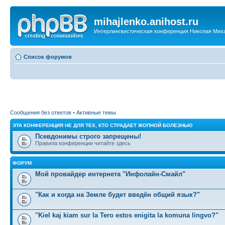
mihajlenko.anihost.ru
Интерлингвистическая конференция Николая Мих
Список форумов
Сообщения без ответов
•
Активные темы
ЭТА КОНФЕРЕНЦИЯ НЕ ДЛЯ ТЕХ, КТО СТРАДАЕТ ЖОПНОЙ БОЛЕЗНЬЮ
Псевдонимы строго запрещены!
Правила конференции читайте здесь
ФОРУМ
Мой провайдер интернета "Инфолайн-Смайл"
"Как и когда на Земле будет введён общий язык?"
"Kiel kaj kiam sur la Tero estos enigita la komuna lingvo?"