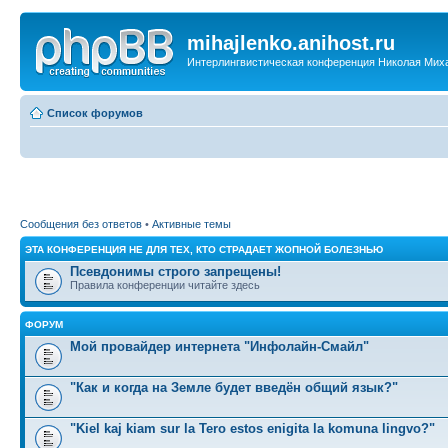
mihajlenko.anihost.ru
Интерлингвистическая конференция Николая Мих
Список форумов
Сообщения без ответов
•
Активные темы
ЭТА КОНФЕРЕНЦИЯ НЕ ДЛЯ ТЕХ, КТО СТРАДАЕТ ЖОПНОЙ БОЛЕЗНЬЮ
Псевдонимы строго запрещены!
Правила конференции читайте здесь
ФОРУМ
Мой провайдер интернета "Инфолайн-Смайл"
"Как и когда на Земле будет введён общий язык?"
"Kiel kaj kiam sur la Tero estos enigita la komuna lingvo?"