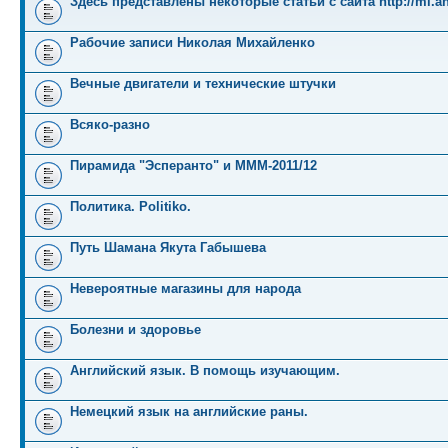
Здесь представлены некоторые статьи с сайта http://mi.an
Рабочие записи Николая Михайленко
Вечные двигатели и технические штучки
Всяко-разно
Пирамида "Эсперанто" и MMM-2011/12
Политика. Politiko.
Путь Шамана Якута Габышева
Невероятные магазины для народа
Болезни и здоровье
Английский язык. В помощь изучающим.
Немецкий язык на английские раны.