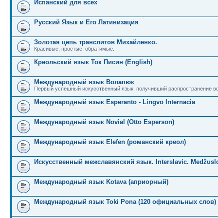
Испанский для всех
Русский Язык и Его Латинизация
Золотая цепь транслитов Михайленко.
Красивые, простые, обратимые.
Креольский язык Ток Писин (English)
Международный язык Волапюк
Первый успешный искусственный язык, получивший распространение во
Международный язык Esperanto - Lingvo Internacia
Международный язык Novial (Otto Esperson)
Международный язык Elefen (романский креол)
Искусственный межславянский язык. Interslavic. Medžuslo
Международный язык Kotava (априорный)
Международный язык Toki Pona (120 официальных слов)