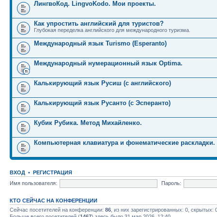
ЛингвоКод. LingvoKodo. Мои проекты.
Как упростить английский для туристов?
Глубокая переделка английского для международного туризма.
Международный язык Turismo (Esperanto)
Международный нумерационный язык Optima.
Калькирующий язык Русиш (с английского)
Калькирующий язык Русанто (с Эсперанто)
Кубик Рубика. Метод Михайленко.
Компьютерная клавиатура и фонематические раскладки.
ВХОД
•
РЕГИСТРАЦИЯ
Имя пользователя:
Пароль:
КТО СЕЙЧАС НА КОНФЕРЕНЦИИ
Сейчас посетителей на конференции:
86
, из них зарегистрированных: 0, скрытых: 
Больше всего посетителей (
1467
) здесь было 31 мар 2026, 12:40