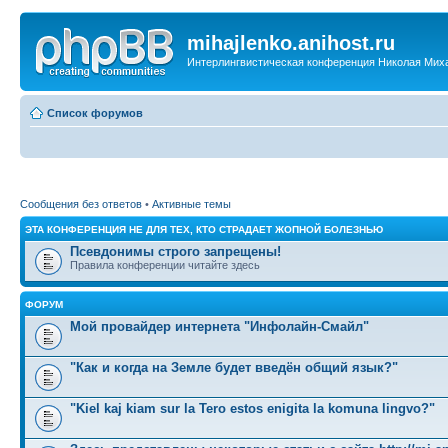
mihajlenko.anihost.ru
Интерлингвистическая конференция Николая Мих
Список форумов
Сообщения без ответов
•
Активные темы
ЭТА КОНФЕРЕНЦИЯ НЕ ДЛЯ ТЕХ, КТО СТРАДАЕТ ЖОПНОЙ БОЛЕЗНЬЮ
Псевдонимы строго запрещены!
Правила конференции читайте здесь
ФОРУМ
Мой провайдер интернета "Инфолайн-Смайл"
"Как и когда на Земле будет введён общий язык?"
"Kiel kaj kiam sur la Tero estos enigita la komuna lingvo?"