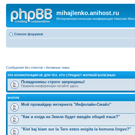
mihajlenko.anihost.ru
Интерлингвистическая конференция Николая Мих
Список форумов
Сообщения без ответов
•
Активные темы
ЭТА КОНФЕРЕНЦИЯ НЕ ДЛЯ ТЕХ, КТО СТРАДАЕТ ЖОПНОЙ БОЛЕЗНЬЮ
Псевдонимы строго запрещены!
Правила конференции читайте здесь
ФОРУМ
Мой провайдер интернета "Инфолайн-Смайл"
"Как и когда на Земле будет введён общий язык?"
"Kiel kaj kiam sur la Tero estos enigita la komuna lingvo?"