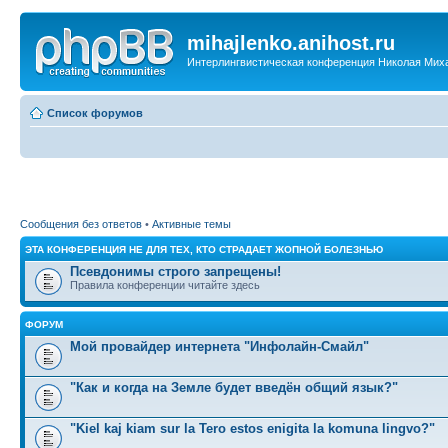
mihajlenko.anihost.ru
Интерлингвистическая конференция Николая Мих
Список форумов
Сообщения без ответов
•
Активные темы
ЭТА КОНФЕРЕНЦИЯ НЕ ДЛЯ ТЕХ, КТО СТРАДАЕТ ЖОПНОЙ БОЛЕЗНЬЮ
Псевдонимы строго запрещены!
Правила конференции читайте здесь
ФОРУМ
Мой провайдер интернета "Инфолайн-Смайл"
"Как и когда на Земле будет введён общий язык?"
"Kiel kaj kiam sur la Tero estos enigita la komuna lingvo?"