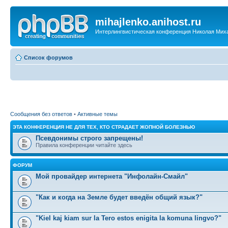
mihajlenko.anihost.ru
Интерлингвистическая конференция Николая Мих
Список форумов
Сообщения без ответов
•
Активные темы
ЭТА КОНФЕРЕНЦИЯ НЕ ДЛЯ ТЕХ, КТО СТРАДАЕТ ЖОПНОЙ БОЛЕЗНЬЮ
Псевдонимы строго запрещены!
Правила конференции читайте здесь
ФОРУМ
Мой провайдер интернета "Инфолайн-Смайл"
"Как и когда на Земле будет введён общий язык?"
"Kiel kaj kiam sur la Tero estos enigita la komuna lingvo?"