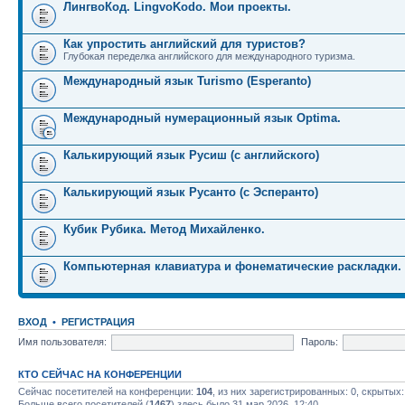
ЛингвоКод. LingvoKodo. Мои проекты.
Как упростить английский для туристов?
Глубокая переделка английского для международного туризма.
Международный язык Turismo (Esperanto)
Международный нумерационный язык Optima.
Калькирующий язык Русиш (с английского)
Калькирующий язык Русанто (с Эсперанто)
Кубик Рубика. Метод Михайленко.
Компьютерная клавиатура и фонематические раскладки.
ВХОД
•
РЕГИСТРАЦИЯ
Имя пользователя:
Пароль:
КТО СЕЙЧАС НА КОНФЕРЕНЦИИ
Сейчас посетителей на конференции:
104
, из них зарегистрированных: 0, скрытых:
Больше всего посетителей (
1467
) здесь было 31 мар 2026, 12:40