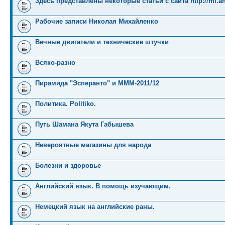
Здесь представлены некоторые статьи с сайта http://mi.an
Рабочие записи Николая Михайленко
Вечные двигатели и технические штучки
Всяко-разно
Пирамида "Эсперанто" и MMM-2011/12
Политика. Politiko.
Путь Шамана Якута Габышева
Невероятные магазины для народа
Болезни и здоровье
Английский язык. В помощь изучающим.
Немецкий язык на английские раны.