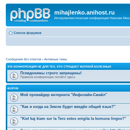
mihajlenko.anihost.ru
Интерлингвистическая конференция Николая Мих
Список форумов
Сообщения без ответов
•
Активные темы
ЭТА КОНФЕРЕНЦИЯ НЕ ДЛЯ ТЕХ, КТО СТРАДАЕТ ЖОПНОЙ БОЛЕЗНЬЮ
Псевдонимы строго запрещены!
Правила конференции читайте здесь
ФОРУМ
Мой провайдер интернета "Инфолайн-Смайл"
"Как и когда на Земле будет введён общий язык?"
"Kiel kaj kiam sur la Tero estos enigita la komuna lingvo?"