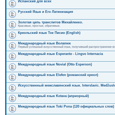
Испанский для всех
Русский Язык и Его Латинизация
Золотая цепь транслитов Михайленко.
Красивые, простые, обратимые.
Креольский язык Ток Писин (English)
Международный язык Волапюк
Первый успешный искусственный язык, получивший распространение во
Международный язык Esperanto - Lingvo Internacia
Международный язык Novial (Otto Esperson)
Международный язык Elefen (романский креол)
Искусственный межславянский язык. Interslavic. Medžuslo
Международный язык Kotava (априорный)
Международный язык Toki Pona (120 официальных слов)