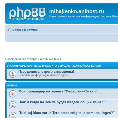
mihajlenko.anihost.ru
Интерлингвистическая конференция Николая Мих
Список форумов
Сообщения без ответов
•
Активные темы
ЭТА КОНФЕРЕНЦИЯ НЕ ДЛЯ ТЕХ, КТО СТРАДАЕТ ЖОПНОЙ БОЛЕЗНЬЮ
Псевдонимы строго запрещены!
Правила конференции читайте здесь
ФОРУМ
Мой провайдер интернета "Инфолайн-Смайл"
"Как и когда на Земле будет введён общий язык?"
"Kiel kaj kiam sur la Tero estos enigita la komuna lingvo?"