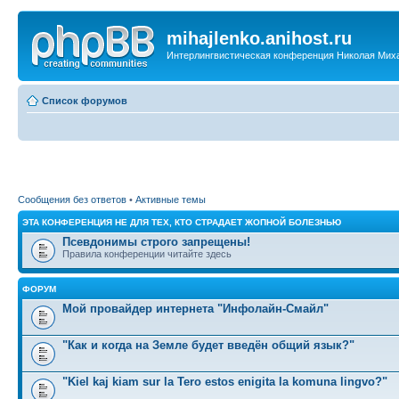
mihajlenko.anihost.ru
Интерлингвистическая конференция Николая Мих
Список форумов
Сообщения без ответов
•
Активные темы
ЭТА КОНФЕРЕНЦИЯ НЕ ДЛЯ ТЕХ, КТО СТРАДАЕТ ЖОПНОЙ БОЛЕЗНЬЮ
Псевдонимы строго запрещены!
Правила конференции читайте здесь
ФОРУМ
Мой провайдер интернета "Инфолайн-Смайл"
"Как и когда на Земле будет введён общий язык?"
"Kiel kaj kiam sur la Tero estos enigita la komuna lingvo?"