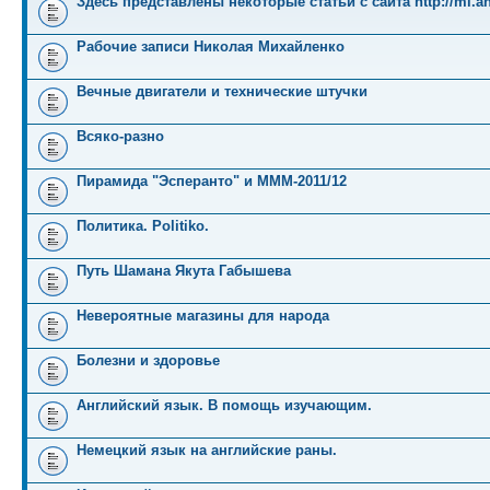
Здесь представлены некоторые статьи с сайта http://mi.an
Рабочие записи Николая Михайленко
Вечные двигатели и технические штучки
Всяко-разно
Пирамида "Эсперанто" и MMM-2011/12
Политика. Politiko.
Путь Шамана Якута Габышева
Невероятные магазины для народа
Болезни и здоровье
Английский язык. В помощь изучающим.
Немецкий язык на английские раны.