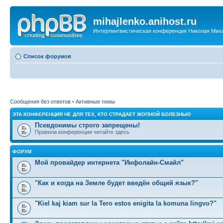
mihajlenko.anihost.ru
Интерлингвистическая конференция Николая Мих
Список форумов
Сообщения без ответов
•
Активные темы
ЭТА КОНФЕРЕНЦИЯ НЕ ДЛЯ ТЕХ, КТО СТРАДАЕТ ЖОПНОЙ БОЛЕЗНЬЮ
Псевдонимы строго запрещены!
Правила конференции читайте здесь
ФОРУМ
Мой провайдер интернета "Инфолайн-Смайл"
"Как и когда на Земле будет введён общий язык?"
"Kiel kaj kiam sur la Tero estos enigita la komuna lingvo?"