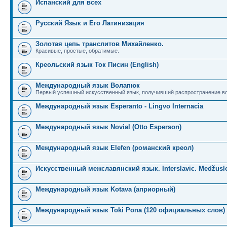
Испанский для всех
Русский Язык и Его Латинизация
Золотая цепь транслитов Михайленко.
Красивые, простые, обратимые.
Креольский язык Ток Писин (English)
Международный язык Волапюк
Первый успешный искусственный язык, получивший распространение во
Международный язык Esperanto - Lingvo Internacia
Международный язык Novial (Otto Esperson)
Международный язык Elefen (романский креол)
Искусственный межславянский язык. Interslavic. Medžuslo
Международный язык Kotava (априорный)
Международный язык Toki Pona (120 официальных слов)