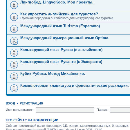
ЛингвоКод. LingvoKodo. Мои проекты.
Как упростить английский для туристов?
Глубокая переделка английского для международного туризма.
Международный язык Turismo (Esperanto)
Международный нумерационный язык Optima.
Калькирующий язык Русиш (с английского)
Калькирующий язык Русанто (с Эсперанто)
Кубик Рубика. Метод Михайленко.
Компьютерная клавиатура и фонематические раскладки.
ВХОД
•
РЕГИСТРАЦИЯ
Имя пользователя:
Пароль:
КТО СЕЙЧАС НА КОНФЕРЕНЦИИ
Сейчас посетителей на конференции:
111
, из них зарегистрированных: 0, скрытых:
Больше всего посетителей (
1467
) здесь было 31 мар 2026, 12:40