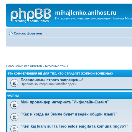
mihajlenko.anihost.ru
Интерлингвистическая конференция Николая Мих
Список форумов
Сообщения без ответов
•
Активные темы
ЭТА КОНФЕРЕНЦИЯ НЕ ДЛЯ ТЕХ, КТО СТРАДАЕТ ЖОПНОЙ БОЛЕЗНЬЮ
Псевдонимы строго запрещены!
Правила конференции читайте здесь
ФОРУМ
Мой провайдер интернета "Инфолайн-Смайл"
"Как и когда на Земле будет введён общий язык?"
"Kiel kaj kiam sur la Tero estos enigita la komuna lingvo?"