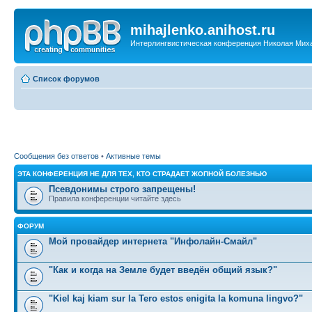
mihajlenko.anihost.ru
Интерлингвистическая конференция Николая Мих
Список форумов
Сообщения без ответов
•
Активные темы
ЭТА КОНФЕРЕНЦИЯ НЕ ДЛЯ ТЕХ, КТО СТРАДАЕТ ЖОПНОЙ БОЛЕЗНЬЮ
Псевдонимы строго запрещены!
Правила конференции читайте здесь
ФОРУМ
Мой провайдер интернета "Инфолайн-Смайл"
"Как и когда на Земле будет введён общий язык?"
"Kiel kaj kiam sur la Tero estos enigita la komuna lingvo?"