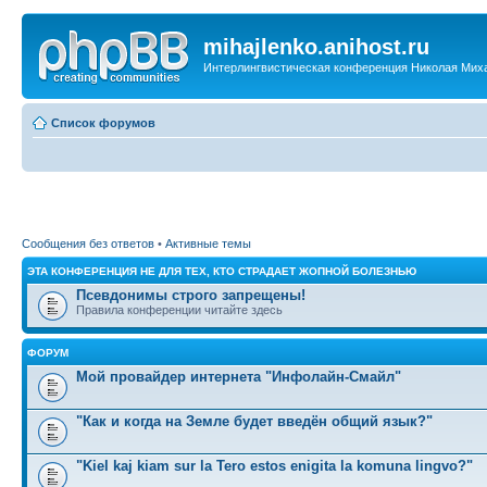
mihajlenko.anihost.ru
Интерлингвистическая конференция Николая Мих
Список форумов
Сообщения без ответов
•
Активные темы
ЭТА КОНФЕРЕНЦИЯ НЕ ДЛЯ ТЕХ, КТО СТРАДАЕТ ЖОПНОЙ БОЛЕЗНЬЮ
Псевдонимы строго запрещены!
Правила конференции читайте здесь
ФОРУМ
Мой провайдер интернета "Инфолайн-Смайл"
"Как и когда на Земле будет введён общий язык?"
"Kiel kaj kiam sur la Tero estos enigita la komuna lingvo?"