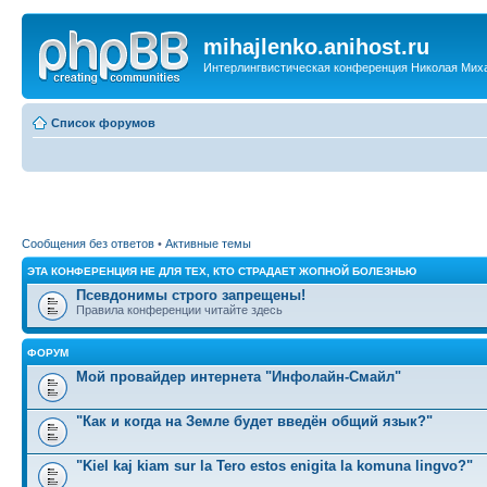
mihajlenko.anihost.ru
Интерлингвистическая конференция Николая Мих
Список форумов
Сообщения без ответов
•
Активные темы
ЭТА КОНФЕРЕНЦИЯ НЕ ДЛЯ ТЕХ, КТО СТРАДАЕТ ЖОПНОЙ БОЛЕЗНЬЮ
Псевдонимы строго запрещены!
Правила конференции читайте здесь
ФОРУМ
Мой провайдер интернета "Инфолайн-Смайл"
"Как и когда на Земле будет введён общий язык?"
"Kiel kaj kiam sur la Tero estos enigita la komuna lingvo?"