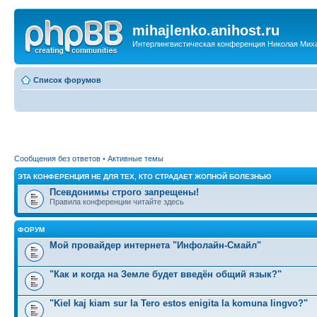
mihajlenko.anihost.ru
Интерлингвистическая конференция Николая Мих
Список форумов
Сообщения без ответов
•
Активные темы
ЭТА КОНФЕРЕНЦИЯ НЕ ДЛЯ ТЕХ, КТО СТРАДАЕТ ЖОПНОЙ БОЛЕЗНЬЮ
Псевдонимы строго запрещены!
Правила конференции читайте здесь
ФОРУМ
Мой провайдер интернета "Инфолайн-Смайл"
"Как и когда на Земле будет введён общий язык?"
"Kiel kaj kiam sur la Tero estos enigita la komuna lingvo?"