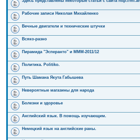
Здесь представлены некоторые статьи с сайта http://mi.an
Рабочие записи Николая Михайленко
Вечные двигатели и технические штучки
Всяко-разно
Пирамида "Эсперанто" и MMM-2011/12
Политика. Politiko.
Путь Шамана Якута Габышева
Невероятные магазины для народа
Болезни и здоровье
Английский язык. В помощь изучающим.
Немецкий язык на английские раны.