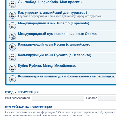
ЛингвоКод. LingvoKodo. Мои проекты.
Как упростить английский для туристов?
Глубокая переделка английского для международного туризма.
Международный язык Turismo (Esperanto)
Международный нумерационный язык Optima.
Калькирующий язык Русиш (с английского)
Калькирующий язык Русанто (с Эсперанто)
Кубик Рубика. Метод Михайленко.
Компьютерная клавиатура и фонематические раскладки.
ВХОД
•
РЕГИСТРАЦИЯ
Имя пользователя:
Пароль:
КТО СЕЙЧАС НА КОНФЕРЕНЦИИ
Сейчас посетителей на конференции:
125
, из них зарегистрированных: 0, скрытых:
Больше всего посетителей (
1467
) здесь было 31 мар 2026, 12:40