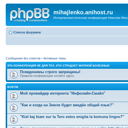
mihajlenko.anihost.ru
Интерлингвистическая конференция Николая Мих
Список форумов
Сообщения без ответов
•
Активные темы
ЭТА КОНФЕРЕНЦИЯ НЕ ДЛЯ ТЕХ, КТО СТРАДАЕТ ЖОПНОЙ БОЛЕЗНЬЮ
Псевдонимы строго запрещены!
Правила конференции читайте здесь
ФОРУМ
Мой провайдер интернета "Инфолайн-Смайл"
"Как и когда на Земле будет введён общий язык?"
"Kiel kaj kiam sur la Tero estos enigita la komuna lingvo?"