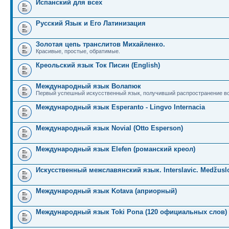
Испанский для всех
Русский Язык и Его Латинизация
Золотая цепь транслитов Михайленко.
Красивые, простые, обратимые.
Креольский язык Ток Писин (English)
Международный язык Волапюк
Первый успешный искусственный язык, получивший распространение во
Международный язык Esperanto - Lingvo Internacia
Международный язык Novial (Otto Esperson)
Международный язык Elefen (романский креол)
Искусственный межславянский язык. Interslavic. Medžuslo
Международный язык Kotava (априорный)
Международный язык Toki Pona (120 официальных слов)