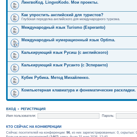
ЛингвоКод. LingvoKodo. Мои проекты.
Как упростить английский для туристов?
Глубокая переделка английского для международного туризма.
Международный язык Turismo (Esperanto)
Международный нумерационный язык Optima.
Калькирующий язык Русиш (с английского)
Калькирующий язык Русанто (с Эсперанто)
Кубик Рубика. Метод Михайленко.
Компьютерная клавиатура и фонематические раскладки.
ВХОД
•
РЕГИСТРАЦИЯ
Имя пользователя:
Пароль:
КТО СЕЙЧАС НА КОНФЕРЕНЦИИ
Сейчас посетителей на конференции:
96
, из них зарегистрированных: 0, скрытых: 
Больше всего посетителей (
1467
) здесь было 31 мар 2026, 12:40