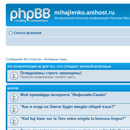
mihajlenko.anihost.ru
Интерлингвистическая конференция Николая Мих
Список форумов
Сообщения без ответов
•
Активные темы
ЭТА КОНФЕРЕНЦИЯ НЕ ДЛЯ ТЕХ, КТО СТРАДАЕТ ЖОПНОЙ БОЛЕЗНЬЮ
Псевдонимы строго запрещены!
Правила конференции читайте здесь
ФОРУМ
Мой провайдер интернета "Инфолайн-Смайл"
"Как и когда на Земле будет введён общий язык?"
"Kiel kaj kiam sur la Tero estos enigita la komuna lingvo?"