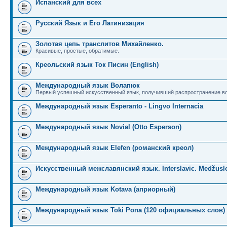
Испанский для всех
Русский Язык и Его Латинизация
Золотая цепь транслитов Михайленко.
Красивые, простые, обратимые.
Креольский язык Ток Писин (English)
Международный язык Волапюк
Первый успешный искусственный язык, получивший распространение во
Международный язык Esperanto - Lingvo Internacia
Международный язык Novial (Otto Esperson)
Международный язык Elefen (романский креол)
Искусственный межславянский язык. Interslavic. Medžuslo
Международный язык Kotava (априорный)
Международный язык Toki Pona (120 официальных слов)