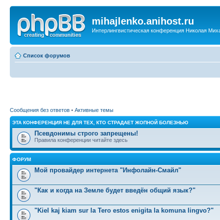
mihajlenko.anihost.ru
Интерлингвистическая конференция Николая Мих
Список форумов
Сообщения без ответов
•
Активные темы
ЭТА КОНФЕРЕНЦИЯ НЕ ДЛЯ ТЕХ, КТО СТРАДАЕТ ЖОПНОЙ БОЛЕЗНЬЮ
Псевдонимы строго запрещены!
Правила конференции читайте здесь
ФОРУМ
Мой провайдер интернета "Инфолайн-Смайл"
"Как и когда на Земле будет введён общий язык?"
"Kiel kaj kiam sur la Tero estos enigita la komuna lingvo?"