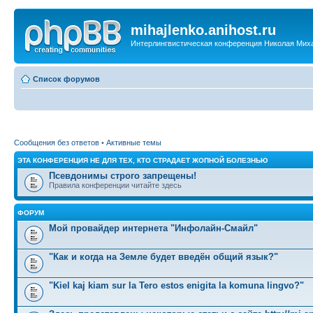
mihajlenko.anihost.ru
Интерлингвистическая конференция Николая Мих
Список форумов
Сообщения без ответов
•
Активные темы
ЭТА КОНФЕРЕНЦИЯ НЕ ДЛЯ ТЕХ, КТО СТРАДАЕТ ЖОПНОЙ БОЛЕЗНЬЮ
Псевдонимы строго запрещены!
Правила конференции читайте здесь
ФОРУМ
Мой провайдер интернета "Инфолайн-Смайл"
"Как и когда на Земле будет введён общий язык?"
"Kiel kaj kiam sur la Tero estos enigita la komuna lingvo?"