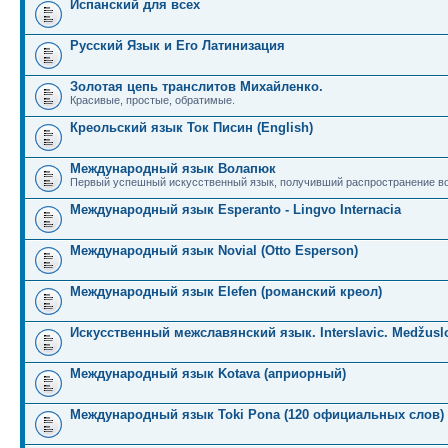
Испанский для всех
Русский Язык и Его Латинизация
Золотая цепь транслитов Михайленко.
Красивые, простые, обратимые.
Креольский язык Ток Писин (English)
Международный язык Волапюк
Первый успешный искусственный язык, получивший распространение во
Международный язык Esperanto - Lingvo Internacia
Международный язык Novial (Otto Esperson)
Международный язык Elefen (романский креол)
Искусственный межславянский язык. Interslavic. Medžuslo
Международный язык Kotava (априорный)
Международный язык Toki Pona (120 официальных слов)