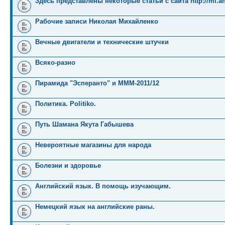
Здесь представлены некоторые статьи с сайта http://mi.an
Рабочие записи Николая Михайленко
Вечные двигатели и технические штучки
Всяко-разно
Пирамида "Эсперанто" и MMM-2011/12
Политика. Politiko.
Путь Шамана Якута Габышева
Невероятные магазины для народа
Болезни и здоровье
Английский язык. В помощь изучающим.
Немецкий язык на английские раны.