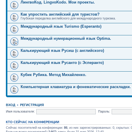
ЛингвоКод. LingvoKodo. Мои проекты.
Как упростить английский для туристов?
Глубокая переделка английского для международного туризма.
Международный язык Turismo (Esperanto)
Международный нумерационный язык Optima.
Калькирующий язык Русиш (с английского)
Калькирующий язык Русанто (с Эсперанто)
Кубик Рубика. Метод Михайленко.
Компьютерная клавиатура и фонематические раскладки.
ВХОД
•
РЕГИСТРАЦИЯ
Имя пользователя:
Пароль:
КТО СЕЙЧАС НА КОНФЕРЕНЦИИ
Сейчас посетителей на конференции:
86
, из них зарегистрированных: 0, скрытых: 
Больше всего посетителей (
1467
) здесь было 31 мар 2026, 12:40