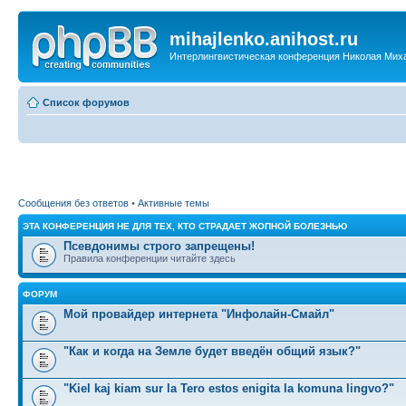
mihajlenko.anihost.ru
Интерлингвистическая конференция Николая Мих
Список форумов
Сообщения без ответов
•
Активные темы
ЭТА КОНФЕРЕНЦИЯ НЕ ДЛЯ ТЕХ, КТО СТРАДАЕТ ЖОПНОЙ БОЛЕЗНЬЮ
Псевдонимы строго запрещены!
Правила конференции читайте здесь
ФОРУМ
Мой провайдер интернета "Инфолайн-Смайл"
"Как и когда на Земле будет введён общий язык?"
"Kiel kaj kiam sur la Tero estos enigita la komuna lingvo?"