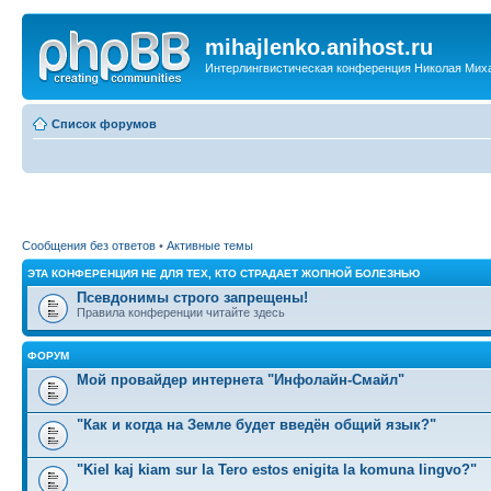
mihajlenko.anihost.ru
Интерлингвистическая конференция Николая Мих
Список форумов
Сообщения без ответов
•
Активные темы
ЭТА КОНФЕРЕНЦИЯ НЕ ДЛЯ ТЕХ, КТО СТРАДАЕТ ЖОПНОЙ БОЛЕЗНЬЮ
Псевдонимы строго запрещены!
Правила конференции читайте здесь
ФОРУМ
Мой провайдер интернета "Инфолайн-Смайл"
"Как и когда на Земле будет введён общий язык?"
"Kiel kaj kiam sur la Tero estos enigita la komuna lingvo?"