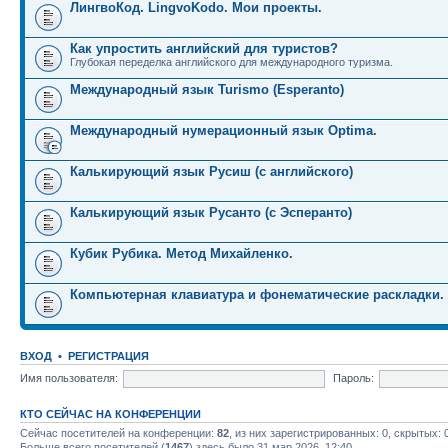
ЛингвоКод. LingvoKodo. Мои проекты.
Как упростить английский для туристов?
Глубокая переделка английского для международного туризма.
Международный язык Turismo (Esperanto)
Международный нумерационный язык Optima.
Калькирующий язык Русиш (с английского)
Калькирующий язык Русанто (с Эсперанто)
Кубик Рубика. Метод Михайленко.
Компьютерная клавиатура и фонематические раскладки.
ВХОД
•
РЕГИСТРАЦИЯ
Имя пользователя:
Пароль:
КТО СЕЙЧАС НА КОНФЕРЕНЦИИ
Сейчас посетителей на конференции:
82
, из них зарегистрированных: 0, скрытых: 
Больше всего посетителей (
1467
) здесь было 31 мар 2026, 12:40