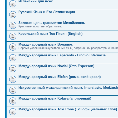
Испанский для всех
Русский Язык и Его Латинизация
Золотая цепь транслитов Михайленко.
Красивые, простые, обратимые.
Креольский язык Ток Писин (English)
Международный язык Волапюк
Первый успешный искусственный язык, получивший распространение во
Международный язык Esperanto - Lingvo Internacia
Международный язык Novial (Otto Esperson)
Международный язык Elefen (романский креол)
Искусственный межславянский язык. Interslavic. Medžuslo
Международный язык Kotava (априорный)
Международный язык Toki Pona (120 официальных слов)