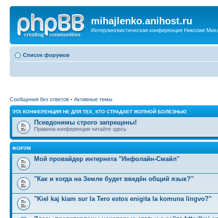
mihajlenko.anihost.ru
Интерлингвистическая конференция Николая Мих
Список форумов
Сообщения без ответов
•
Активные темы
ЭТА КОНФЕРЕНЦИЯ НЕ ДЛЯ ТЕХ, КТО СТРАДАЕТ ЖОПНОЙ БОЛЕЗНЬЮ
Псевдонимы строго запрещены!
Правила конференции читайте здесь
ФОРУМ
Мой провайдер интернета "Инфолайн-Смайл"
"Как и когда на Земле будет введён общий язык?"
"Kiel kaj kiam sur la Tero estos enigita la komuna lingvo?"