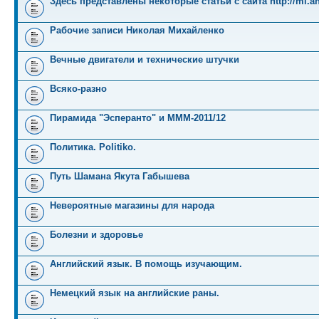
Здесь представлены некоторые статьи с сайта http://mi.an
Рабочие записи Николая Михайленко
Вечные двигатели и технические штучки
Всяко-разно
Пирамида "Эсперанто" и MMM-2011/12
Политика. Politiko.
Путь Шамана Якута Габышева
Невероятные магазины для народа
Болезни и здоровье
Английский язык. В помощь изучающим.
Немецкий язык на английские раны.