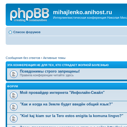
mihajlenko.anihost.ru
Интерлингвистическая конференция Николая Мих
Список форумов
Сообщения без ответов
•
Активные темы
ЭТА КОНФЕРЕНЦИЯ НЕ ДЛЯ ТЕХ, КТО СТРАДАЕТ ЖОПНОЙ БОЛЕЗНЬЮ
Псевдонимы строго запрещены!
Правила конференции читайте здесь
ФОРУМ
Мой провайдер интернета "Инфолайн-Смайл"
"Как и когда на Земле будет введён общий язык?"
"Kiel kaj kiam sur la Tero estos enigita la komuna lingvo?"