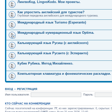
ЛингвоКод. LingvoKodo. Мои проекты.
Как упростить английский для туристов?
Глубокая переделка английского для международного туризма.
Международный язык Turismo (Esperanto)
Международный нумерационный язык Optima.
Калькирующий язык Русиш (с английского)
Калькирующий язык Русанто (с Эсперанто)
Кубик Рубика. Метод Михайленко.
Компьютерная клавиатура и фонематические раскладки.
ВХОД
•
РЕГИСТРАЦИЯ
Имя пользователя:
Пароль:
КТО СЕЙЧАС НА КОНФЕРЕНЦИИ
Сейчас посетителей на конференции:
77
, из них зарегистрированных: 0, скрытых: 
Больше всего посетителей (
1467
) здесь было 31 мар 2026, 12:40