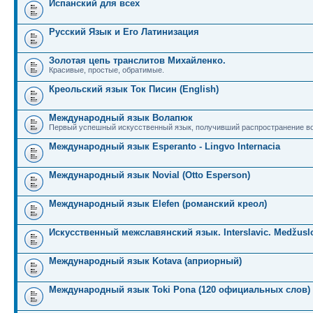
Испанский для всех
Русский Язык и Его Латинизация
Золотая цепь транслитов Михайленко.
Красивые, простые, обратимые.
Креольский язык Ток Писин (English)
Международный язык Волапюк
Первый успешный искусственный язык, получивший распространение во
Международный язык Esperanto - Lingvo Internacia
Международный язык Novial (Otto Esperson)
Международный язык Elefen (романский креол)
Искусственный межславянский язык. Interslavic. Medžuslo
Международный язык Kotava (априорный)
Международный язык Toki Pona (120 официальных слов)