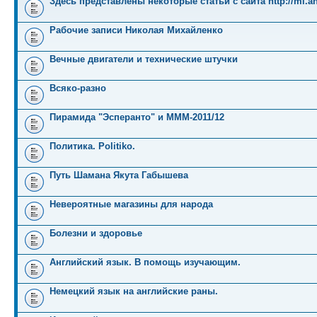
Здесь представлены некоторые статьи с сайта http://mi.an
Рабочие записи Николая Михайленко
Вечные двигатели и технические штучки
Всяко-разно
Пирамида "Эсперанто" и MMM-2011/12
Политика. Politiko.
Путь Шамана Якута Габышева
Невероятные магазины для народа
Болезни и здоровье
Английский язык. В помощь изучающим.
Немецкий язык на английские раны.