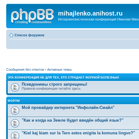
mihajlenko.anihost.ru
Интерлингвистическая конференция Николая Мих
Список форумов
Сообщения без ответов
•
Активные темы
ЭТА КОНФЕРЕНЦИЯ НЕ ДЛЯ ТЕХ, КТО СТРАДАЕТ ЖОПНОЙ БОЛЕЗНЬЮ
Псевдонимы строго запрещены!
Правила конференции читайте здесь
ФОРУМ
Мой провайдер интернета "Инфолайн-Смайл"
"Как и когда на Земле будет введён общий язык?"
"Kiel kaj kiam sur la Tero estos enigita la komuna lingvo?"