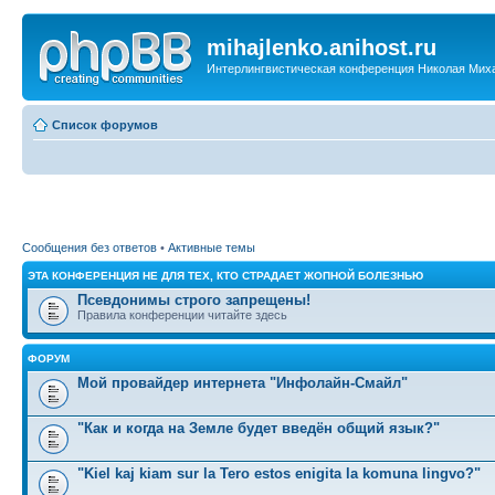
mihajlenko.anihost.ru
Интерлингвистическая конференция Николая Мих
Список форумов
Сообщения без ответов
•
Активные темы
ЭТА КОНФЕРЕНЦИЯ НЕ ДЛЯ ТЕХ, КТО СТРАДАЕТ ЖОПНОЙ БОЛЕЗНЬЮ
Псевдонимы строго запрещены!
Правила конференции читайте здесь
ФОРУМ
Мой провайдер интернета "Инфолайн-Смайл"
"Как и когда на Земле будет введён общий язык?"
"Kiel kaj kiam sur la Tero estos enigita la komuna lingvo?"