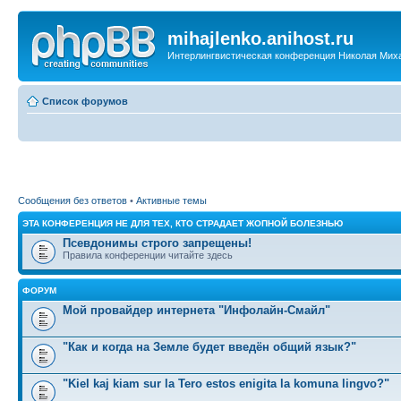
mihajlenko.anihost.ru
Интерлингвистическая конференция Николая Мих
Список форумов
Сообщения без ответов
•
Активные темы
ЭТА КОНФЕРЕНЦИЯ НЕ ДЛЯ ТЕХ, КТО СТРАДАЕТ ЖОПНОЙ БОЛЕЗНЬЮ
Псевдонимы строго запрещены!
Правила конференции читайте здесь
ФОРУМ
Мой провайдер интернета "Инфолайн-Смайл"
"Как и когда на Земле будет введён общий язык?"
"Kiel kaj kiam sur la Tero estos enigita la komuna lingvo?"