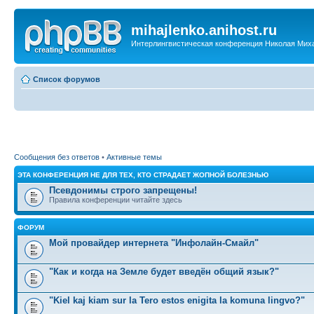
mihajlenko.anihost.ru
Интерлингвистическая конференция Николая Мих
Список форумов
Сообщения без ответов
•
Активные темы
ЭТА КОНФЕРЕНЦИЯ НЕ ДЛЯ ТЕХ, КТО СТРАДАЕТ ЖОПНОЙ БОЛЕЗНЬЮ
Псевдонимы строго запрещены!
Правила конференции читайте здесь
ФОРУМ
Мой провайдер интернета "Инфолайн-Смайл"
"Как и когда на Земле будет введён общий язык?"
"Kiel kaj kiam sur la Tero estos enigita la komuna lingvo?"