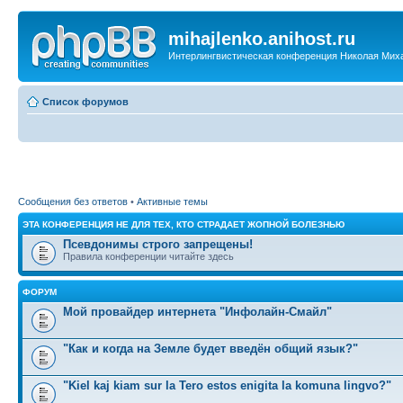
mihajlenko.anihost.ru
Интерлингвистическая конференция Николая Мих
Список форумов
Сообщения без ответов
•
Активные темы
ЭТА КОНФЕРЕНЦИЯ НЕ ДЛЯ ТЕХ, КТО СТРАДАЕТ ЖОПНОЙ БОЛЕЗНЬЮ
Псевдонимы строго запрещены!
Правила конференции читайте здесь
ФОРУМ
Мой провайдер интернета "Инфолайн-Смайл"
"Как и когда на Земле будет введён общий язык?"
"Kiel kaj kiam sur la Tero estos enigita la komuna lingvo?"