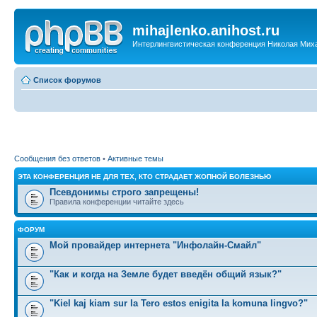
mihajlenko.anihost.ru
Интерлингвистическая конференция Николая Мих
Список форумов
Сообщения без ответов
•
Активные темы
ЭТА КОНФЕРЕНЦИЯ НЕ ДЛЯ ТЕХ, КТО СТРАДАЕТ ЖОПНОЙ БОЛЕЗНЬЮ
Псевдонимы строго запрещены!
Правила конференции читайте здесь
ФОРУМ
Мой провайдер интернета "Инфолайн-Смайл"
"Как и когда на Земле будет введён общий язык?"
"Kiel kaj kiam sur la Tero estos enigita la komuna lingvo?"