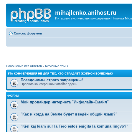
mihajlenko.anihost.ru
Интерлингвистическая конференция Николая Мих
Список форумов
Сообщения без ответов
•
Активные темы
ЭТА КОНФЕРЕНЦИЯ НЕ ДЛЯ ТЕХ, КТО СТРАДАЕТ ЖОПНОЙ БОЛЕЗНЬЮ
Псевдонимы строго запрещены!
Правила конференции читайте здесь
ФОРУМ
Мой провайдер интернета "Инфолайн-Смайл"
"Как и когда на Земле будет введён общий язык?"
"Kiel kaj kiam sur la Tero estos enigita la komuna lingvo?"