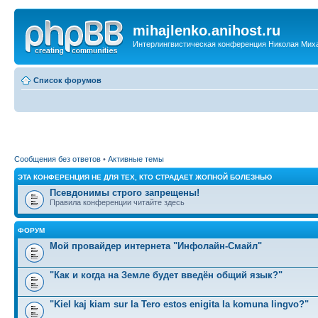
mihajlenko.anihost.ru
Интерлингвистическая конференция Николая Мих
Список форумов
Сообщения без ответов
•
Активные темы
ЭТА КОНФЕРЕНЦИЯ НЕ ДЛЯ ТЕХ, КТО СТРАДАЕТ ЖОПНОЙ БОЛЕЗНЬЮ
Псевдонимы строго запрещены!
Правила конференции читайте здесь
ФОРУМ
Мой провайдер интернета "Инфолайн-Смайл"
"Как и когда на Земле будет введён общий язык?"
"Kiel kaj kiam sur la Tero estos enigita la komuna lingvo?"