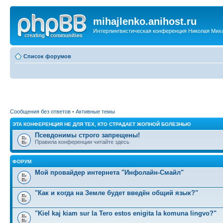
mihajlenko.anihost.ru
Интерлингвистическая конференция Николая Мих
Список форумов
Сообщения без ответов
•
Активные темы
ЭТА КОНФЕРЕНЦИЯ НЕ ДЛЯ ТЕХ, КТО СТРАДАЕТ ЖОПНОЙ БОЛЕЗНЬЮ
Псевдонимы строго запрещены!
Правила конференции читайте здесь
ФОРУМ
Мой провайдер интернета "Инфолайн-Смайл"
"Как и когда на Земле будет введён общий язык?"
"Kiel kaj kiam sur la Tero estos enigita la komuna lingvo?"