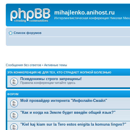
mihajlenko.anihost.ru
Интерлингвистическая конференция Николая Мих
Список форумов
Сообщения без ответов
•
Активные темы
ЭТА КОНФЕРЕНЦИЯ НЕ ДЛЯ ТЕХ, КТО СТРАДАЕТ ЖОПНОЙ БОЛЕЗНЬЮ
Псевдонимы строго запрещены!
Правила конференции читайте здесь
ФОРУМ
Мой провайдер интернета "Инфолайн-Смайл"
"Как и когда на Земле будет введён общий язык?"
"Kiel kaj kiam sur la Tero estos enigita la komuna lingvo?"