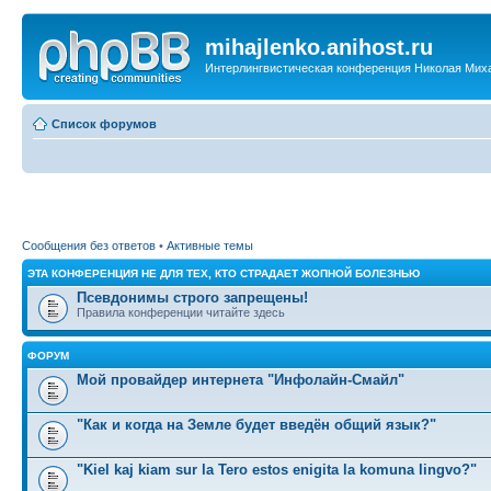
mihajlenko.anihost.ru
Интерлингвистическая конференция Николая Мих
Список форумов
Сообщения без ответов
•
Активные темы
ЭТА КОНФЕРЕНЦИЯ НЕ ДЛЯ ТЕХ, КТО СТРАДАЕТ ЖОПНОЙ БОЛЕЗНЬЮ
Псевдонимы строго запрещены!
Правила конференции читайте здесь
ФОРУМ
Мой провайдер интернета "Инфолайн-Смайл"
"Как и когда на Земле будет введён общий язык?"
"Kiel kaj kiam sur la Tero estos enigita la komuna lingvo?"