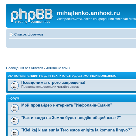
mihajlenko.anihost.ru
Интерлингвистическая конференция Николая Мих
Список форумов
Сообщения без ответов
•
Активные темы
ЭТА КОНФЕРЕНЦИЯ НЕ ДЛЯ ТЕХ, КТО СТРАДАЕТ ЖОПНОЙ БОЛЕЗНЬЮ
Псевдонимы строго запрещены!
Правила конференции читайте здесь
ФОРУМ
Мой провайдер интернета "Инфолайн-Смайл"
"Как и когда на Земле будет введён общий язык?"
"Kiel kaj kiam sur la Tero estos enigita la komuna lingvo?"