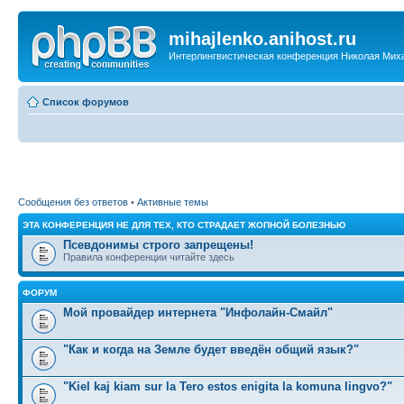
mihajlenko.anihost.ru
Интерлингвистическая конференция Николая Мих
Список форумов
Сообщения без ответов
•
Активные темы
ЭТА КОНФЕРЕНЦИЯ НЕ ДЛЯ ТЕХ, КТО СТРАДАЕТ ЖОПНОЙ БОЛЕЗНЬЮ
Псевдонимы строго запрещены!
Правила конференции читайте здесь
ФОРУМ
Мой провайдер интернета "Инфолайн-Смайл"
"Как и когда на Земле будет введён общий язык?"
"Kiel kaj kiam sur la Tero estos enigita la komuna lingvo?"