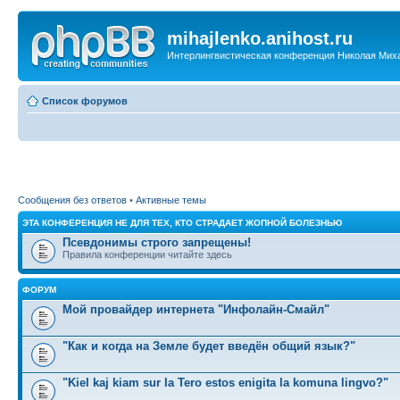
mihajlenko.anihost.ru
Интерлингвистическая конференция Николая Мих
Список форумов
Сообщения без ответов
•
Активные темы
ЭТА КОНФЕРЕНЦИЯ НЕ ДЛЯ ТЕХ, КТО СТРАДАЕТ ЖОПНОЙ БОЛЕЗНЬЮ
Псевдонимы строго запрещены!
Правила конференции читайте здесь
ФОРУМ
Мой провайдер интернета "Инфолайн-Смайл"
"Как и когда на Земле будет введён общий язык?"
"Kiel kaj kiam sur la Tero estos enigita la komuna lingvo?"