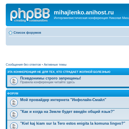
mihajlenko.anihost.ru
Интерлингвистическая конференция Николая Мих
Список форумов
Сообщения без ответов
•
Активные темы
ЭТА КОНФЕРЕНЦИЯ НЕ ДЛЯ ТЕХ, КТО СТРАДАЕТ ЖОПНОЙ БОЛЕЗНЬЮ
Псевдонимы строго запрещены!
Правила конференции читайте здесь
ФОРУМ
Мой провайдер интернета "Инфолайн-Смайл"
"Как и когда на Земле будет введён общий язык?"
"Kiel kaj kiam sur la Tero estos enigita la komuna lingvo?"