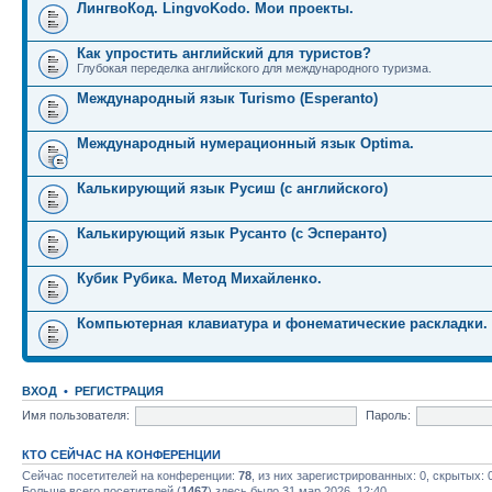
ЛингвоКод. LingvoKodo. Мои проекты.
Как упростить английский для туристов?
Глубокая переделка английского для международного туризма.
Международный язык Turismo (Esperanto)
Международный нумерационный язык Optima.
Калькирующий язык Русиш (с английского)
Калькирующий язык Русанто (с Эсперанто)
Кубик Рубика. Метод Михайленко.
Компьютерная клавиатура и фонематические раскладки.
ВХОД
•
РЕГИСТРАЦИЯ
Имя пользователя:
Пароль:
КТО СЕЙЧАС НА КОНФЕРЕНЦИИ
Сейчас посетителей на конференции:
78
, из них зарегистрированных: 0, скрытых: 
Больше всего посетителей (
1467
) здесь было 31 мар 2026, 12:40