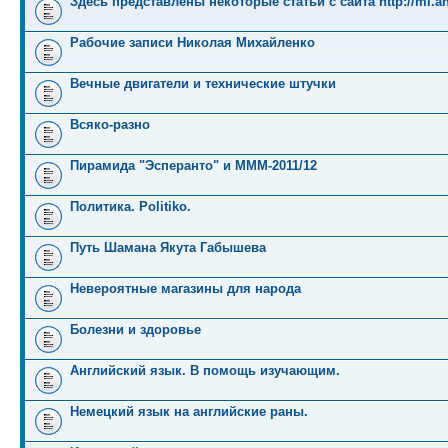
Здесь представлены некоторые статьи с сайта http://mi.an
Рабочие записи Николая Михайленко
Вечные двигатели и технические штучки
Всяко-разно
Пирамида "Эсперанто" и MMM-2011/12
Политика. Politiko.
Путь Шамана Якута Габышева
Невероятные магазины для народа
Болезни и здоровье
Английский язык. В помощь изучающим.
Немецкий язык на английские раны.