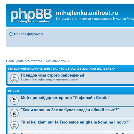
mihajlenko.anihost.ru
Интерлингвистическая конференция Николая Мих
Список форумов
Сообщения без ответов
•
Активные темы
ЭТА КОНФЕРЕНЦИЯ НЕ ДЛЯ ТЕХ, КТО СТРАДАЕТ ЖОПНОЙ БОЛЕЗНЬЮ
Псевдонимы строго запрещены!
Правила конференции читайте здесь
ФОРУМ
Мой провайдер интернета "Инфолайн-Смайл"
"Как и когда на Земле будет введён общий язык?"
"Kiel kaj kiam sur la Tero estos enigita la komuna lingvo?"