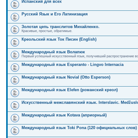
Испанский для всех
Русский Язык и Его Латинизация
Золотая цепь транслитов Михайленко.
Красивые, простые, обратимые.
Креольский язык Ток Писин (English)
Международный язык Волапюк
Первый успешный искусственный язык, получивший распространение во
Международный язык Esperanto - Lingvo Internacia
Международный язык Novial (Otto Esperson)
Международный язык Elefen (романский креол)
Искусственный межславянский язык. Interslavic. Medžuslo
Международный язык Kotava (априорный)
Международный язык Toki Pona (120 официальных слов)