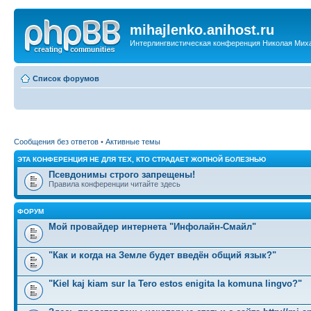
mihajlenko.anihost.ru
Интерлингвистическая конференция Николая Мих
Список форумов
Сообщения без ответов
•
Активные темы
ЭТА КОНФЕРЕНЦИЯ НЕ ДЛЯ ТЕХ, КТО СТРАДАЕТ ЖОПНОЙ БОЛЕЗНЬЮ
Псевдонимы строго запрещены!
Правила конференции читайте здесь
ФОРУМ
Мой провайдер интернета "Инфолайн-Смайл"
"Как и когда на Земле будет введён общий язык?"
"Kiel kaj kiam sur la Tero estos enigita la komuna lingvo?"