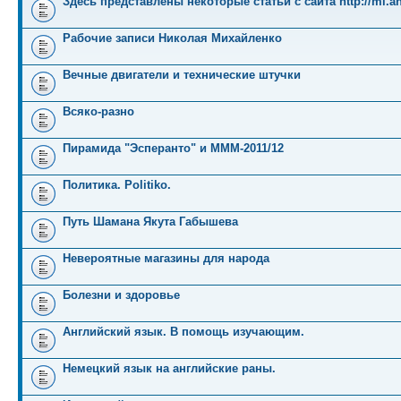
Здесь представлены некоторые статьи с сайта http://mi.an
Рабочие записи Николая Михайленко
Вечные двигатели и технические штучки
Всяко-разно
Пирамида "Эсперанто" и MMM-2011/12
Политика. Politiko.
Путь Шамана Якута Габышева
Невероятные магазины для народа
Болезни и здоровье
Английский язык. В помощь изучающим.
Немецкий язык на английские раны.