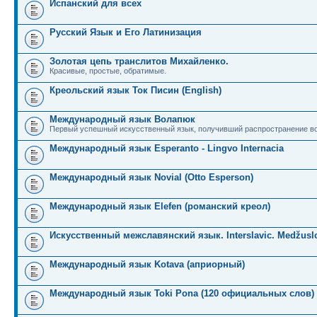
Испанский для всех
Русский Язык и Его Латинизация
Золотая цепь транслитов Михайленко.
Красивые, простые, обратимые.
Креольский язык Ток Писин (English)
Международный язык Волапюк
Первый успешный искусственный язык, получивший распространение во
Международный язык Esperanto - Lingvo Internacia
Международный язык Novial (Otto Esperson)
Международный язык Elefen (романский креол)
Искусственный межславянский язык. Interslavic. Medžuslo
Международный язык Kotava (априорный)
Международный язык Toki Pona (120 официальных слов)