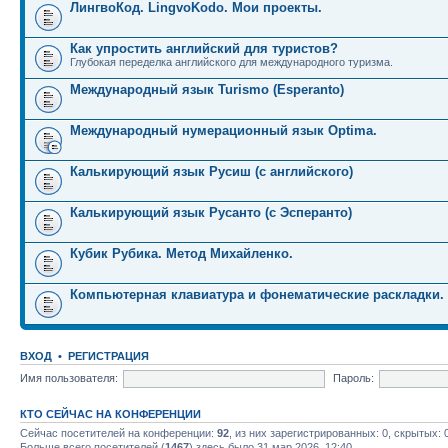
ЛингвоКод. LingvoKodo. Мои проекты.
Как упростить английский для туристов?
Глубокая переделка английского для международного туризма.
Международный язык Turismo (Esperanto)
Международный нумерационный язык Optima.
Калькирующий язык Русиш (с английского)
Калькирующий язык Русанто (с Эсперанто)
Кубик Рубика. Метод Михайленко.
Компьютерная клавиатура и фонематические раскладки.
ВХОД
•
РЕГИСТРАЦИЯ
Имя пользователя:
Пароль:
КТО СЕЙЧАС НА КОНФЕРЕНЦИИ
Сейчас посетителей на конференции:
92
, из них зарегистрированных: 0, скрытых: 
Больше всего посетителей (
1467
) здесь было 31 мар 2026, 12:40