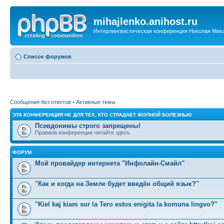
mihajlenko.anihost.ru
Интерлингвистическая конференция Николая Мих
Список форумов
Сообщения без ответов
•
Активные темы
ЭТА КОНФЕРЕНЦИЯ НЕ ДЛЯ ТЕХ, КТО СТРАДАЕТ ЖОПНОЙ БОЛЕЗНЬЮ
Псевдонимы строго запрещены!
Правила конференции читайте здесь
ФОРУМ
Мой провайдер интернета "Инфолайн-Смайл"
"Как и когда на Земле будет введён общий язык?"
"Kiel kaj kiam sur la Tero estos enigita la komuna lingvo?"