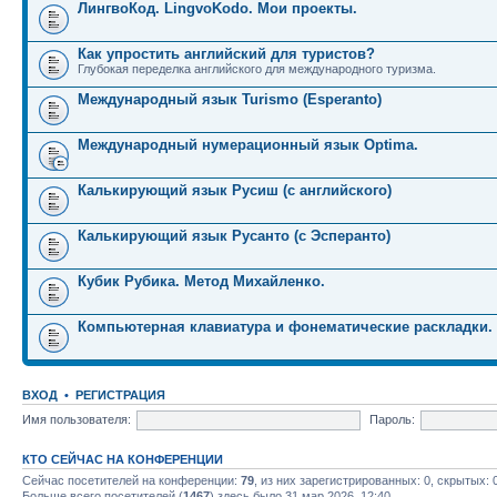
ЛингвоКод. LingvoKodo. Мои проекты.
Как упростить английский для туристов?
Глубокая переделка английского для международного туризма.
Международный язык Turismo (Esperanto)
Международный нумерационный язык Optima.
Калькирующий язык Русиш (с английского)
Калькирующий язык Русанто (с Эсперанто)
Кубик Рубика. Метод Михайленко.
Компьютерная клавиатура и фонематические раскладки.
ВХОД
•
РЕГИСТРАЦИЯ
Имя пользователя:
Пароль:
КТО СЕЙЧАС НА КОНФЕРЕНЦИИ
Сейчас посетителей на конференции:
79
, из них зарегистрированных: 0, скрытых: 
Больше всего посетителей (
1467
) здесь было 31 мар 2026, 12:40