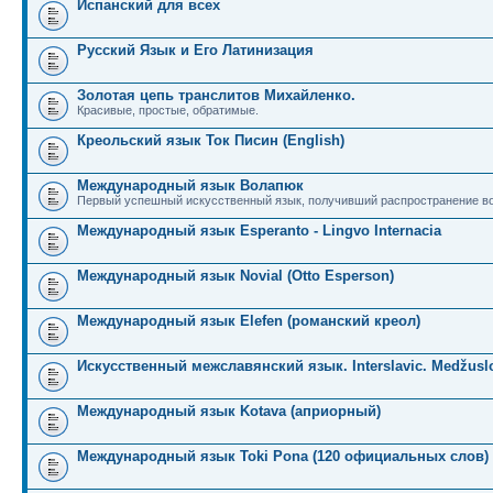
Испанский для всех
Русский Язык и Его Латинизация
Золотая цепь транслитов Михайленко.
Красивые, простые, обратимые.
Креольский язык Ток Писин (English)
Международный язык Волапюк
Первый успешный искусственный язык, получивший распространение во
Международный язык Esperanto - Lingvo Internacia
Международный язык Novial (Otto Esperson)
Международный язык Elefen (романский креол)
Искусственный межславянский язык. Interslavic. Medžuslo
Международный язык Kotava (априорный)
Международный язык Toki Pona (120 официальных слов)