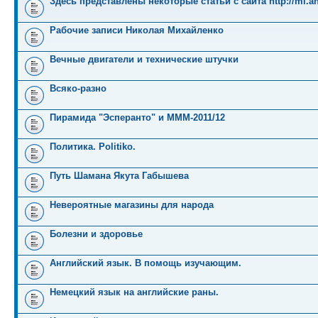
Здесь представлены некоторые статьи с сайта http://mi.an
Рабочие записи Николая Михайленко
Вечные двигатели и технические штучки
Всяко-разно
Пирамида "Эсперанто" и MMM-2011/12
Политика. Politiko.
Путь Шамана Якута Габышева
Невероятные магазины для народа
Болезни и здоровье
Английский язык. В помощь изучающим.
Немецкий язык на английские раны.