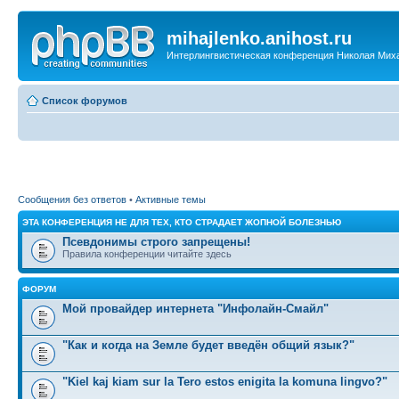
mihajlenko.anihost.ru
Интерлингвистическая конференция Николая Мих
Список форумов
Сообщения без ответов
•
Активные темы
ЭТА КОНФЕРЕНЦИЯ НЕ ДЛЯ ТЕХ, КТО СТРАДАЕТ ЖОПНОЙ БОЛЕЗНЬЮ
Псевдонимы строго запрещены!
Правила конференции читайте здесь
ФОРУМ
Мой провайдер интернета "Инфолайн-Смайл"
"Как и когда на Земле будет введён общий язык?"
"Kiel kaj kiam sur la Tero estos enigita la komuna lingvo?"