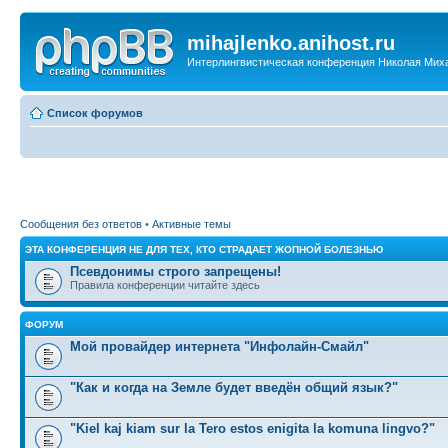
mihajlenko.anihost.ru
Интерлингвистическая конференция Николая Мих
Список форумов
Сообщения без ответов
•
Активные темы
ЭТА КОНФЕРЕНЦИЯ НЕ ДЛЯ ТЕХ, КТО СТРАДАЕТ ЖОПНОЙ БОЛЕЗНЬЮ
Псевдонимы строго запрещены!
Правила конференции читайте здесь
ФОРУМ
Мой провайдер интернета "Инфолайн-Смайл"
"Как и когда на Земле будет введён общий язык?"
"Kiel kaj kiam sur la Tero estos enigita la komuna lingvo?"