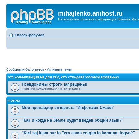
mihajlenko.anihost.ru
Интерлингвистическая конференция Николая Мих
Список форумов
Сообщения без ответов
•
Активные темы
ЭТА КОНФЕРЕНЦИЯ НЕ ДЛЯ ТЕХ, КТО СТРАДАЕТ ЖОПНОЙ БОЛЕЗНЬЮ
Псевдонимы строго запрещены!
Правила конференции читайте здесь
ФОРУМ
Мой провайдер интернета "Инфолайн-Смайл"
"Как и когда на Земле будет введён общий язык?"
"Kiel kaj kiam sur la Tero estos enigita la komuna lingvo?"