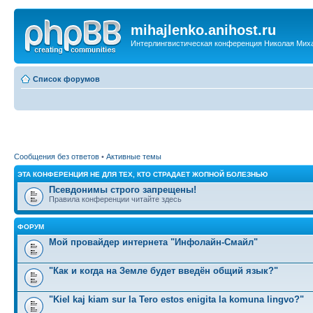
mihajlenko.anihost.ru
Интерлингвистическая конференция Николая Мих
Список форумов
Сообщения без ответов
•
Активные темы
ЭТА КОНФЕРЕНЦИЯ НЕ ДЛЯ ТЕХ, КТО СТРАДАЕТ ЖОПНОЙ БОЛЕЗНЬЮ
Псевдонимы строго запрещены!
Правила конференции читайте здесь
ФОРУМ
Мой провайдер интернета "Инфолайн-Смайл"
"Как и когда на Земле будет введён общий язык?"
"Kiel kaj kiam sur la Tero estos enigita la komuna lingvo?"