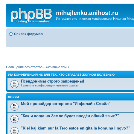
mihajlenko.anihost.ru
Интерлингвистическая конференция Николая Мих
Список форумов
Сообщения без ответов
•
Активные темы
ЭТА КОНФЕРЕНЦИЯ НЕ ДЛЯ ТЕХ, КТО СТРАДАЕТ ЖОПНОЙ БОЛЕЗНЬЮ
Псевдонимы строго запрещены!
Правила конференции читайте здесь
ФОРУМ
Мой провайдер интернета "Инфолайн-Смайл"
"Как и когда на Земле будет введён общий язык?"
"Kiel kaj kiam sur la Tero estos enigita la komuna lingvo?"