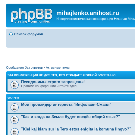
mihajlenko.anihost.ru
Интерлингвистическая конференция Николая Мих
Список форумов
Сообщения без ответов
•
Активные темы
ЭТА КОНФЕРЕНЦИЯ НЕ ДЛЯ ТЕХ, КТО СТРАДАЕТ ЖОПНОЙ БОЛЕЗНЬЮ
Псевдонимы строго запрещены!
Правила конференции читайте здесь
ФОРУМ
Мой провайдер интернета "Инфолайн-Смайл"
"Как и когда на Земле будет введён общий язык?"
"Kiel kaj kiam sur la Tero estos enigita la komuna lingvo?"