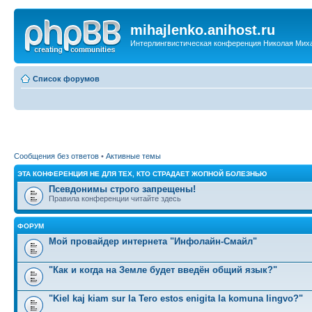
mihajlenko.anihost.ru
Интерлингвистическая конференция Николая Мих
Список форумов
Сообщения без ответов
•
Активные темы
ЭТА КОНФЕРЕНЦИЯ НЕ ДЛЯ ТЕХ, КТО СТРАДАЕТ ЖОПНОЙ БОЛЕЗНЬЮ
Псевдонимы строго запрещены!
Правила конференции читайте здесь
ФОРУМ
Мой провайдер интернета "Инфолайн-Смайл"
"Как и когда на Земле будет введён общий язык?"
"Kiel kaj kiam sur la Tero estos enigita la komuna lingvo?"