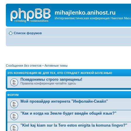
mihajlenko.anihost.ru
Интерлингвистическая конференция Николая Мих
Список форумов
Сообщения без ответов
•
Активные темы
ЭТА КОНФЕРЕНЦИЯ НЕ ДЛЯ ТЕХ, КТО СТРАДАЕТ ЖОПНОЙ БОЛЕЗНЬЮ
Псевдонимы строго запрещены!
Правила конференции читайте здесь
ФОРУМ
Мой провайдер интернета "Инфолайн-Смайл"
"Как и когда на Земле будет введён общий язык?"
"Kiel kaj kiam sur la Tero estos enigita la komuna lingvo?"